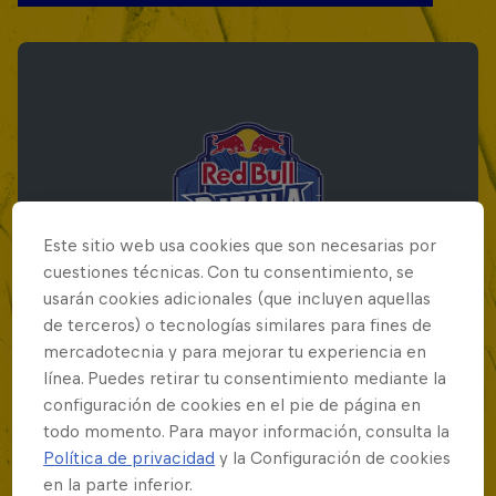
Este sitio web usa cookies que son necesarias por
cuestiones técnicas. Con tu consentimiento, se
usarán cookies adicionales (que incluyen aquellas
de terceros) o tecnologías similares para fines de
mercadotecnia y para mejorar tu experiencia en
línea. Puedes retirar tu consentimiento mediante la
Red Bull Batalla Final Torneo de Plazas
configuración de cookies en el pie de página en
2026
todo momento. Para mayor información, consulta la
Política de privacidad
y la Configuración de cookies
19 Septiembre 2026
en la parte inferior.