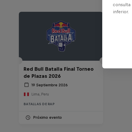
consulta
inferior.
Red Bull Batalla Final Torneo
de Plazas 2026
19 Septiembre 2026
Lima, Peru
BATALLAS DE RAP
Próximo evento