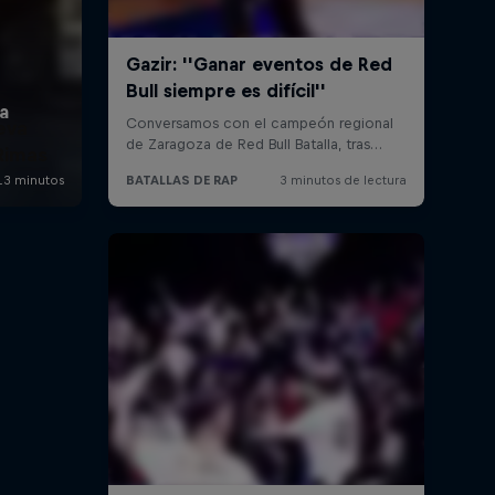
eva
Rimas