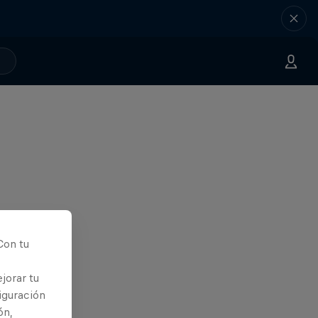
Con tu
jorar tu
iguración
ón,