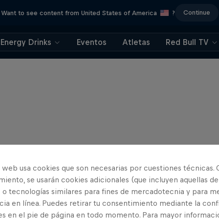
Continue
Want to see content from United States of America
?
Energy Drinks
Eventos
Atletas
Red Bull TV
o web usa cookies que son necesarias por cuestiones técnicas. 
iento, se usarán cookies adicionales (que incluyen aquellas de
 o tecnologías similares para fines de mercadotecnia y para me
ia en línea. Puedes retirar tu consentimiento mediante la conf
es en el pie de página en todo momento. Para mayor informaci