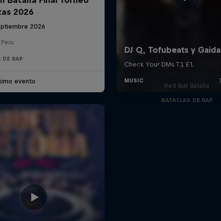
zas 2026
eptiembre 2026
 Peru
Red Bull Batalla Nu
 DE RAP
Historia: 20 Años de 
ximo evento
Red Bull Batalla
BATALLAS DE RAP