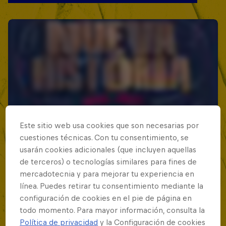
Este sitio web usa cookies que son necesarias por
cuestiones técnicas. Con tu consentimiento, se
usarán cookies adicionales (que incluyen aquellas
de terceros) o tecnologías similares para fines de
mercadotecnia y para mejorar tu experiencia en
línea. Puedes retirar tu consentimiento mediante la
configuración de cookies en el pie de página en
todo momento. Para mayor información, consulta la
Política de privacidad
y la Configuración de cookies