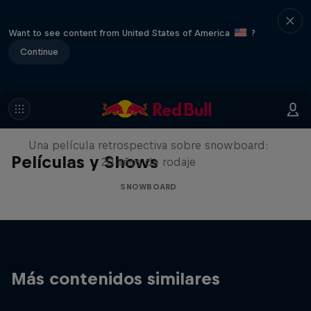
Want to see content from United States of America
?
Continue
Under Black Flag
Una película retrospectiva sobre snowboard:
Películas y Shows
20 años de rodaje
SNOWBOARD
Más contenidos similares