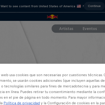
Continue
Want to see content from United States of America
?
Artistas
Eventos
o web usa cookies que son necesarias por cuestiones técnicas. 
iento, se usarán cookies adicionales (que incluyen aquellas de
 o tecnologías similares para fines de mercadotecnia y para me
ia en línea. Puedes retirar tu consentimiento mediante la conf
es en el pie de página en todo momento. Para mayor informaci
 la
Política de privacidad
y la Configuración de cookies en la pa