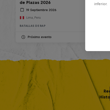
de Plazas 2026
inferior.
19 Septiembre 2026
Lima, Peru
BATALLAS DE RAP
Próximo evento
Re
Histo