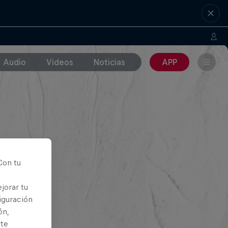
Audio
Videos
Noticias
APP
Con tu
jorar tu
iguración
ón,
rte