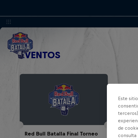
EVENTOS
Este siti
consentim
terceros)
experienc
de cooki
Red Bull Batalla Final Torneo
consulta