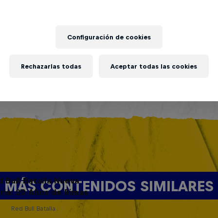
Configuración de cookies
Rechazarlas todas
Aceptar todas las cookies
d Bull Batalla Nueva
MÁS CONTENIDOS SIMILARES
ria: 20 Años de Rimas
Red Bull Batalla