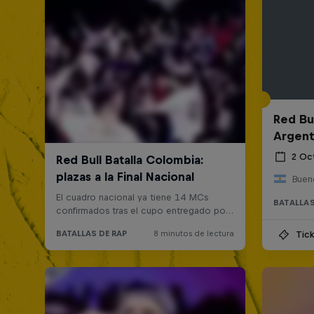
Red Bul
Argent
2 Oc
Bueno
BATALLAS
Tick