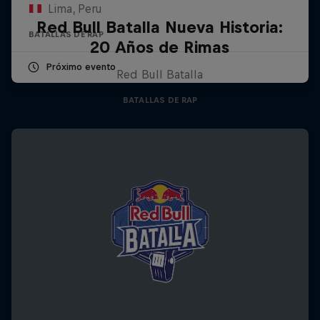
Lima, Peru
Red Bull Batalla Nueva Historia:
BATALLAS DE RAP
20 Años de Rimas
Próximo evento
Red Bull Batalla
BATALLAS DE RAP