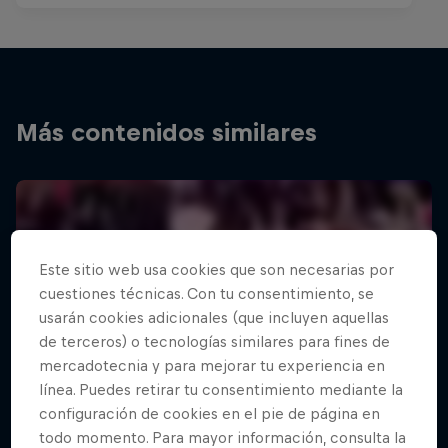
Más contenidos similares
Este sitio web usa cookies que son necesarias por
cuestiones técnicas. Con tu consentimiento, se
usarán cookies adicionales (que incluyen aquellas
de terceros) o tecnologías similares para fines de
mercadotecnia y para mejorar tu experiencia en
línea. Puedes retirar tu consentimiento mediante la
configuración de cookies en el pie de página en
todo momento. Para mayor información, consulta la