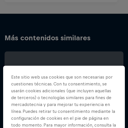
Más contenidos similares
Este sitio web usa cookies que son necesarias por
cuestiones técnicas. Con tu consentimiento, se
usarán cookies adicionales (que incluyen aquellas
de terceros) o tecnologías similares para fines de
mercadotecnia y para mejorar tu experiencia en
línea. Puedes retirar tu consentimiento mediante la
configuración de cookies en el pie de página en
todo momento. Para mayor información, consulta la