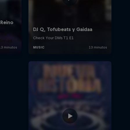
eva
Rimas