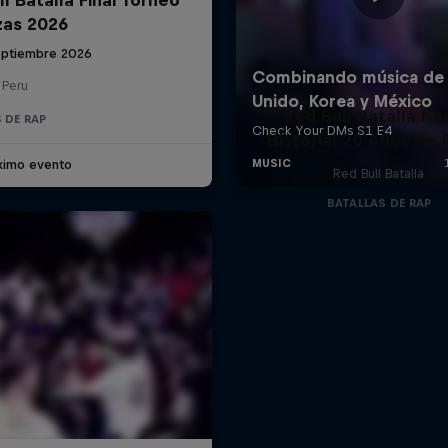
zas 2026
eptiembre 2026
 Peru
Red Bull Batalla Nu
 DE RAP
Historia: 20 Años de 
ximo evento
Red Bull Batalla
BATALLAS DE RAP