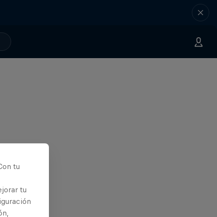
Con tu
jorar tu
iguración
ón,