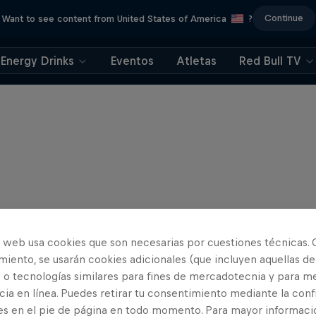
Continue
Want to see content from United States of America
?
Energy Drinks
Eventos
Atletas
Red Bull TV
o web usa cookies que son necesarias por cuestiones técnicas. 
iento, se usarán cookies adicionales (que incluyen aquellas de
 o tecnologías similares para fines de mercadotecnia y para me
ia en línea. Puedes retirar tu consentimiento mediante la conf
es en el pie de página en todo momento. Para mayor informaci