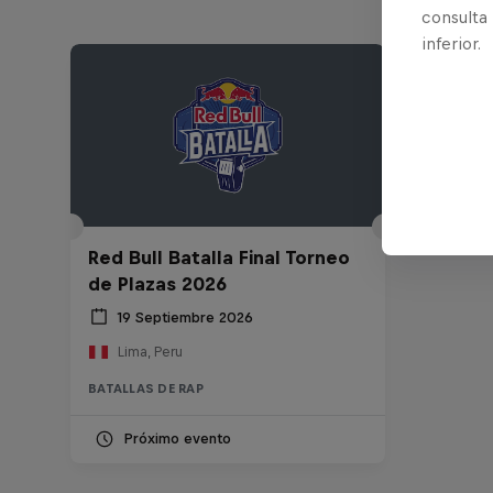
consulta
inferior.
Red Bull Batalla Final Torneo
de Plazas 2026
19 Septiembre 2026
Lima, Peru
BATALLAS DE RAP
Próximo evento