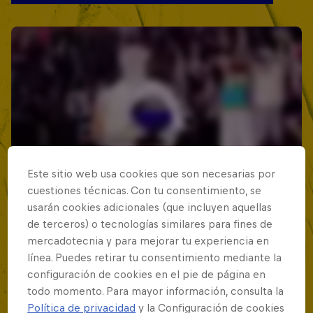
Este sitio web usa cookies que son necesarias por
cuestiones técnicas. Con tu consentimiento, se
usarán cookies adicionales (que incluyen aquellas
de terceros) o tecnologías similares para fines de
mercadotecnia y para mejorar tu experiencia en
línea. Puedes retirar tu consentimiento mediante la
configuración de cookies en el pie de página en
todo momento. Para mayor información, consulta la
Política de privacidad
y la Configuración de cookies