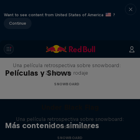
Want to see content from United States of America
?
Continue
Under Black Flag
Una película retrospectiva sobre snowboard:
Películas y Shows
20 años de rodaje
SNOWBOARD
Under Black Flag
Una película retrospectiva sobre snowboard:
Más contenidos similares
20 años de rodaje
SNOWBOARD