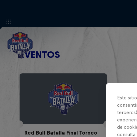
EVENTOS
Este siti
consentim
terceros)
experienc
de cooki
Red Bull Batalla Final Torneo
consulta