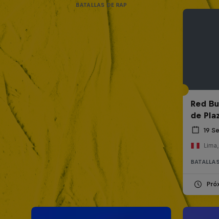
BATALLAS DE RAP
Red Bul
de Pla
19 S
Lima,
BATALLAS
Pró