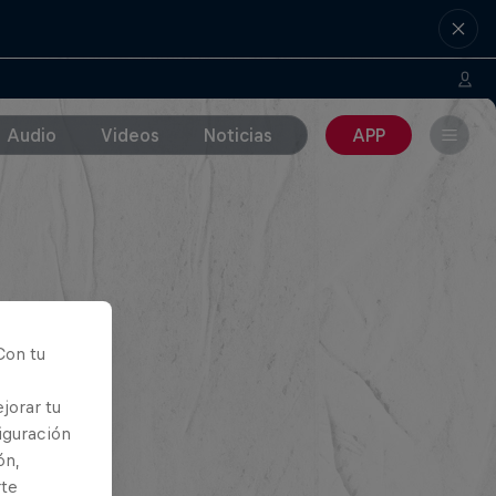
Audio
Videos
Noticias
APP
Con tu
jorar tu
iguración
ón,
rte