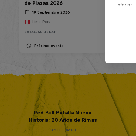
de Plazas 2026
inferior.
19 Septiembre 2026
Lima, Peru
BATALLAS DE RAP
Próximo evento
Red Bull Batalla Nueva
Historia: 20 Años de Rimas
Red Bull Batalla