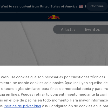
Continue
Want to see content from United States of America
?
Artistas
Eventos
o web usa cookies que son necesarias por cuestiones técnicas. 
iento, se usarán cookies adicionales (que incluyen aquellas de
 o tecnologías similares para fines de mercadotecnia y para me
ia en línea. Puedes retirar tu consentimiento mediante la conf
es en el pie de página en todo momento. Para mayor informaci
 la
Política de privacidad
y la Configuración de cookies en la pa