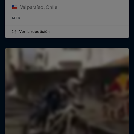
Valparaíso, Chile
MTB
Ver la repetición