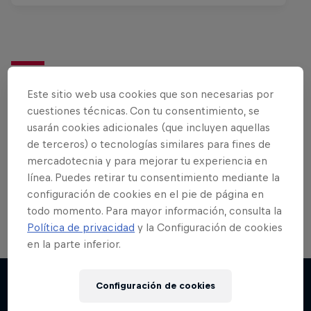
¿Quieres ver más?
Este sitio web usa cookies que son necesarias por
cuestiones técnicas. Con tu consentimiento, se
usarán cookies adicionales (que incluyen aquellas
Bike
de terceros) o tecnologías similares para fines de
mercadotecnia y para mejorar tu experiencia en
Welcome to the Bike Hub, where you will find an
action-packed collection of two-wheel films,
línea. Puedes retirar tu consentimiento mediante la
shows …
configuración de cookies en el pie de página en
todo momento. Para mayor información, consulta la
Política de privacidad
y la Configuración de cookies
en la parte inferior.
Configuración de cookies