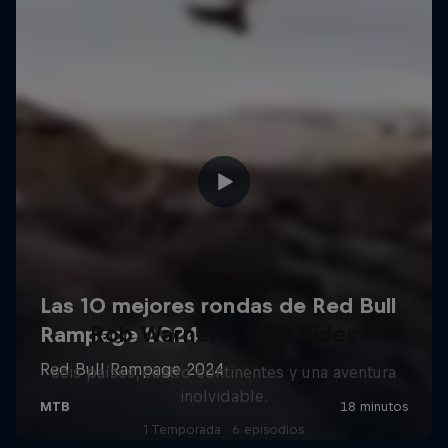
Rob Warner’s Wild Rides
Seis países, cuatro continentes y una aventura
inolvidable.
1 Temporada · 6 episodios