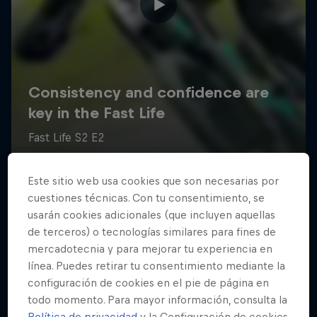
Este sitio web usa cookies que son necesarias por
cuestiones técnicas. Con tu consentimiento, se
usarán cookies adicionales (que incluyen aquellas
de terceros) o tecnologías similares para fines de
mercadotecnia y para mejorar tu experiencia en
línea. Puedes retirar tu consentimiento mediante la
configuración de cookies en el pie de página en
todo momento. Para mayor información, consulta la
Política de privacidad
y la Configuración de cookies