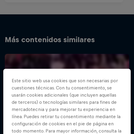
Más contenidos similares
Este sitio web usa cookies que son necesarias por
cuestiones técnicas. Con tu consentimiento, se
usarán cookies adicionales (que incluyen aquellas
de terceros) o tecnologías similares para fines de
mercadotecnia y para mejorar tu experiencia en
línea. Puedes retirar tu consentimiento mediante la
configuración de cookies en el pie de página en
todo momento. Para mayor información, consulta la