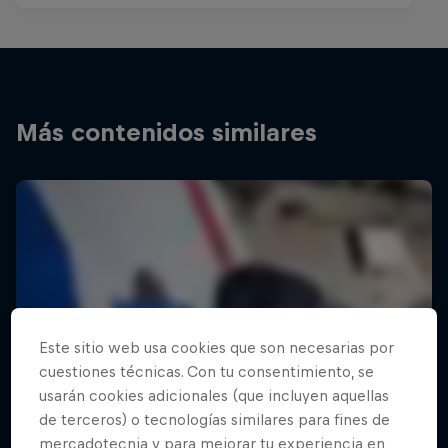
Más contenidos similares
Este sitio web usa cookies que son necesarias por
cuestiones técnicas. Con tu consentimiento, se
usarán cookies adicionales (que incluyen aquellas
de terceros) o tecnologías similares para fines de
mercadotecnia y para mejorar tu experiencia en