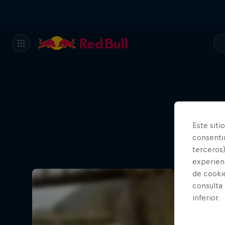
Este siti
consentim
terceros)
experienc
de cooki
consulta
inferior.