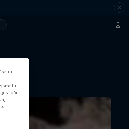
on un
Con tu
jorar tu
os
iguración
ón,
rte