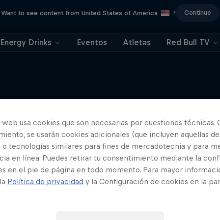
Continue
Want to see content from United States of America
?
Energy Drinks
Eventos
Atletas
Red Bull TV
Winch Sessions
La vida es más divertida c
o web usa cookies que son necesarias por cuestiones técnicas. 
Más contenidos similares
cabrestante
iento, se usarán cookies adicionales (que incluyen aquellas de
 o tecnologías similares para fines de mercadotecnia y para me
1 Temporada · 11 episodi
ia en línea. Puedes retirar tu consentimiento mediante la conf
WAKEBOARD
es en el pie de página en todo momento. Para mayor informaci
 la
Política de privacidad
y la Configuración de cookies en la pa