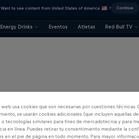
Continue
Want to see content from United States of America
?
Energy Drinks
Eventos
Atletas
Red Bull TV
o web usa cookies que son necesarias por cuestiones técnicas. 
iento, se usarán cookies adicionales (que incluyen aquellas de
 o tecnologías similares para fines de mercadotecnia y para me
ia en línea. Puedes retirar tu consentimiento mediante la conf
es en el pie de página en todo momento. Para mayor informaci