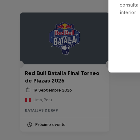
consulta
inferior.
Red Bull Batalla Final Torneo
de Plazas 2026
19 Septiembre 2026
Lima, Peru
BATALLAS DE RAP
Próximo evento