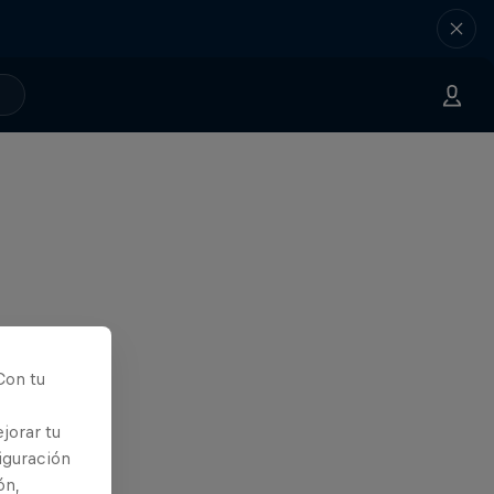
Con tu
jorar tu
iguración
ón,