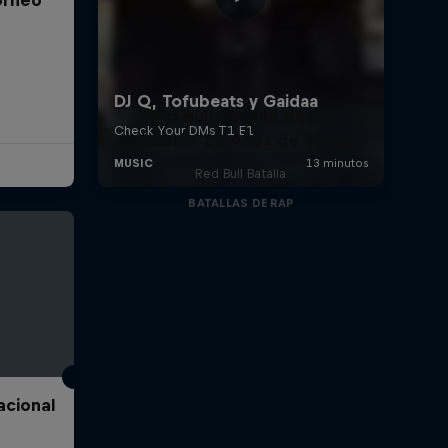
Red Bull Batalla Nueva
Historia: 20 Años de Rimas
Red Bull Batalla
BATALLAS DE RAP
acional