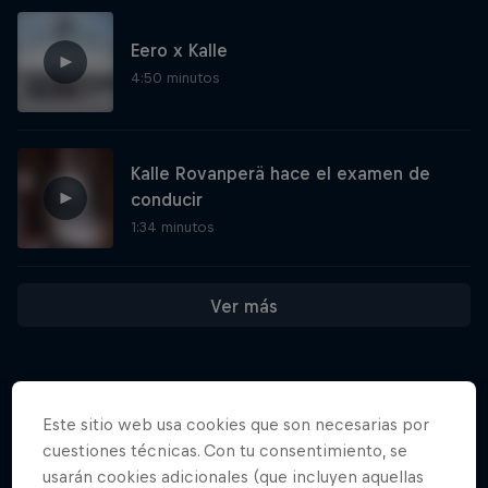
Eero x Kalle
4:50 minutos
Kalle Rovanperä hace el examen de
conducir
1:34 minutos
Ver más
Este sitio web usa cookies que son necesarias por
Más contenidos similares
cuestiones técnicas. Con tu consentimiento, se
usarán cookies adicionales (que incluyen aquellas