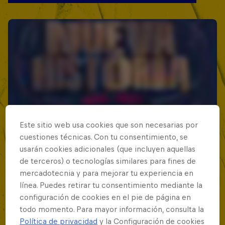
Este sitio web usa cookies que son necesarias por
cuestiones técnicas. Con tu consentimiento, se
usarán cookies adicionales (que incluyen aquellas
de terceros) o tecnologías similares para fines de
mercadotecnia y para mejorar tu experiencia en
línea. Puedes retirar tu consentimiento mediante la
configuración de cookies en el pie de página en
todo momento. Para mayor información, consulta la
Política de privacidad
y la Configuración de cookies