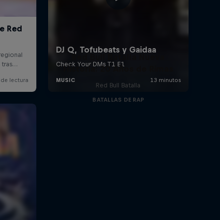
Red Bull Batalla Nueva
Historia: 20 Años de Rimas
Red Bull Batalla
BATALLAS DE RAP