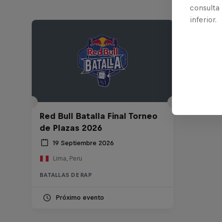
consulta
inferior.
Red Bull Batalla Final Torneo
de Plazas 2026
19 Septiembre 2026
Lima, Peru
BATALLAS DE RAP
Próximo evento