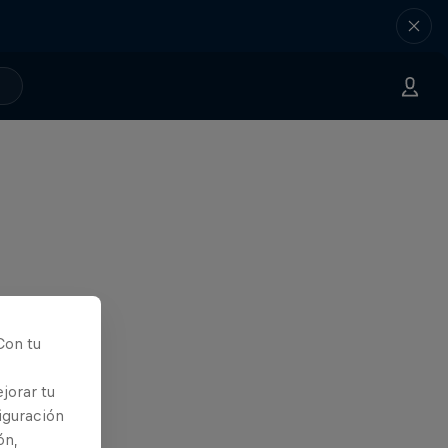
Con tu
jorar tu
iguración
ón,