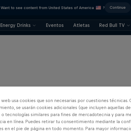
Continue
Want to see content from United States of America
?
Energy Drinks
Eventos
Atletas
Red Bull TV
o web usa cookies que son necesarias por cuestiones técnicas. 
iento, se usarán cookies adicionales (que incluyen aquellas de
 o tecnologías similares para fines de mercadotecnia y para me
ia en línea. Puedes retirar tu consentimiento mediante la conf
es en el pie de página en todo momento. Para mayor informaci