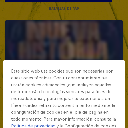
BATALLAS DE RAP
Este sitio web usa cookies que son necesarias por
cuestiones técnicas. Con tu consentimiento, se
usarán cookies adicionales (que incluyen aquellas
de terceros) o tecnologías similares para fines de
mercadotecnia y para mejorar tu experiencia en
línea. Puedes retirar tu consentimiento mediante la
configuración de cookies en el pie de página en
todo momento. Para mayor información, consulta la
Política de privacidad
y la Configuración de cookies