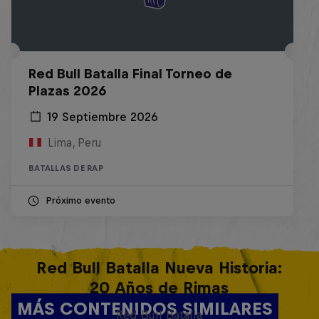
Red Bull Batalla Final Torneo de
Plazas 2026
19 Septiembre 2026
Lima, Peru
BATALLAS DE RAP
Próximo evento
Red Bull Batalla Nueva Historia:
20 Años de Rimas
MÁS CONTENIDOS SIMILARES
Red Bull Batalla