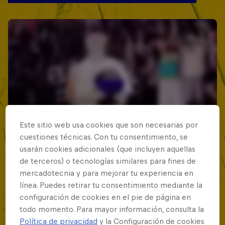
Este sitio web usa cookies que son necesarias por
cuestiones técnicas. Con tu consentimiento, se
usarán cookies adicionales (que incluyen aquellas
de terceros) o tecnologías similares para fines de
mercadotecnia y para mejorar tu experiencia en
línea. Puedes retirar tu consentimiento mediante la
configuración de cookies en el pie de página en
todo momento. Para mayor información, consulta la
Política de privacidad
y la Configuración de cookies