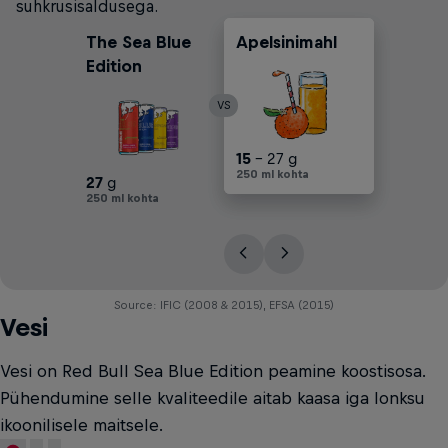
suhkrusisaldusega.
The Sea Blue
Apelsinimahl
Karastusjoogid
Õunamahl
Edition
VS
30
15
25
17
30
- 25 g
- 27 g
- 30 g
- 45 g
- 45 g
250 ml kohta
250 ml kohta
250 ml kohta
250 ml kohta
250 ml kohta
27
g
250 ml kohta
Source: IFIC (2008 & 2015), EFSA (2015)
Vesi
Vesi on Red Bull Sea Blue Edition peamine koostisosa.
Pühendumine selle kvaliteedile aitab kaasa iga lonksu
ikoonilisele maitsele.