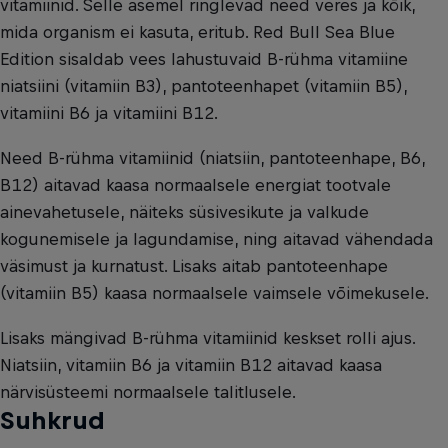
vitamiinid. Selle asemel ringlevad need veres ja kõik,
mida organism ei kasuta, eritub. Red Bull Sea Blue
Edition sisaldab vees lahustuvaid B-rühma vitamiine
niatsiini (vitamiin B3), pantoteenhapet (vitamiin B5),
vitamiini B6 ja vitamiini B12.
Need B-rühma vitamiinid (niatsiin, pantoteenhape, B6,
B12) aitavad kaasa normaalsele energiat tootvale
ainevahetusele, näiteks süsivesikute ja valkude
kogunemisele ja lagundamise, ning aitavad vähendada
väsimust ja kurnatust. Lisaks aitab pantoteenhape
(vitamiin B5) kaasa normaalsele vaimsele võimekusele.
Lisaks mängivad B-rühma vitamiinid keskset rolli ajus.
Niatsiin, vitamiin B6 ja vitamiin B12 aitavad kaasa
närvisüsteemi normaalsele talitlusele.
Suhkrud