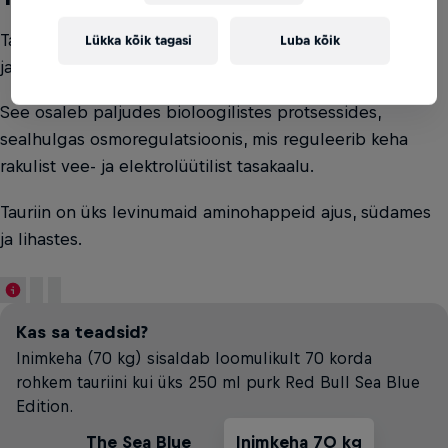
Tauriin on aminohape, mis esineb loomulikult inimkehas
Lükka kõik tagasi
Luba kõik
ja mida leidub igapäevases toidus.
See osaleb paljudes bioloogilistes protsessides,
sealhulgas osmoregulatsioonis, mis reguleerib keha
rakulist vee- ja elektrolüütilist tasakaalu.
Tauriin on üks levinumaid aminohappeid ajus, südames
ja lihastes.
Kas sa teadsid?
Inimkeha (70 kg) sisaldab loomulikult 70 korda
rohkem tauriini kui üks 250 ml purk Red Bull Sea Blue
Edition.
The Sea Blue
Inimkeha 70 kg