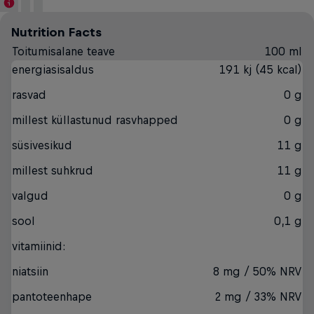
Nutrition Facts
Toitumisalane teave
100 ml
energiasisaldus
191 kj (45 kcal)
rasvad
0 g
millest küllastunud rasvhapped
0 g
süsivesikud
11 g
millest suhkrud
11 g
valgud
0 g
sool
0,1 g
vitamiinid:
niatsiin
8 mg / 50% NRV
pantoteenhape
2 mg / 33% NRV