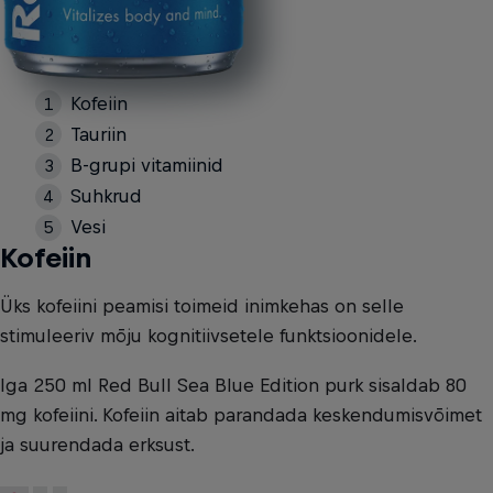
Kofeiin
Tauriin
B-grupi vitamiinid
Suhkrud
Vesi
Kofeiin
Üks kofeiini peamisi toimeid inimkehas on selle
stimuleeriv mõju kognitiivsetele funktsioonidele.
Iga 250 ml Red Bull Sea Blue Edition purk sisaldab 80
mg kofeiini. Kofeiin aitab parandada keskendumisvõimet
ja suurendada erksust.