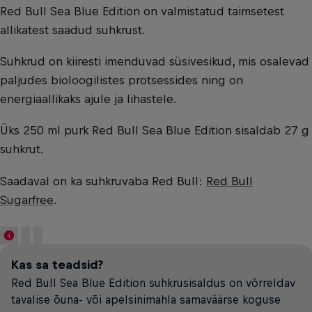
Red Bull Sea Blue Edition on valmistatud taimsetest
allikatest saadud suhkrust.
Suhkrud on kiiresti imenduvad süsivesikud, mis osalevad
paljudes bioloogilistes protsessides ning on
energiaallikaks ajule ja lihastele.
Üks 250 ml purk Red Bull Sea Blue Edition sisaldab 27 g
suhkrut.
Saadaval on ka suhkruvaba Red Bull:
Red Bull
Sugarfree
.
Kas sa teadsid?
Red Bull Sea Blue Edition suhkrusisaldus on võrreldav
tavalise õuna- või apelsinimahla samaväärse koguse