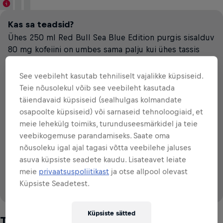
Kas sa teadsid?
Ühes 250 ml Red Bull Sea Blue Edition purgis sisalduv
80 mg kofeiini on umbes sama palju kui ühes tassis
kohvis.
See veebileht kasutab tehniliselt vajalikke küpsiseid.
The Sea Blue
Koolajook
Filtrikohvi
Must tee
Teie nõusolekul võib see veebileht kasutada
Edition
täiendavaid küpsiseid (sealhulgas kolmandate
osapoolte küpsiseid) või sarnaseid tehnoloogiaid, et
VS
meie lehekülg toimiks, turunduseesmärkidel ja teie
veebikogemuse parandamiseks. Saate oma
79
~
~
~
79
28
113
57
mg
mg
mg
mg
mg
250 ml kohta
250 ml kohta
250 ml kohta
250 ml kohta
250 ml kohta
nõusoleku igal ajal tagasi võtta veebilehe jaluses
80
mg
250 ml kohta
asuva küpsiste seadete kaudu. Lisateavet leiate
meie
privaatsuspoliitikast
ja otse allpool olevast
Küpsiste Seadetest.
Source: IFIC (2008 & 2015), EFSA (2015)
Küpsiste sätted
Tauriin