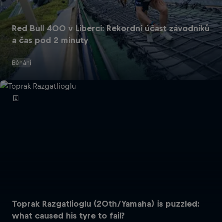
Red Bull 400 v Liberci: Rekordní účast závodníků
a čas pod 2 minuty
Běhání
Toprak Razgatlioglu (20th/Yamaha) is puzzled:
what caused his tyre to fail?