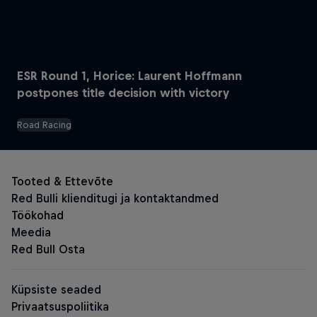
ESR Round 1, Horice: Laurent Hoffmann
Red Bull energiajoogi
postpones title decision with victory
Road Racing
Originaal Red Bull
Red Bull Zero
Red Bull Sugarfree
Suhkruvabad energiajoogid
The Summer Edition Sugarfree
The Spring Edition Sugarfree