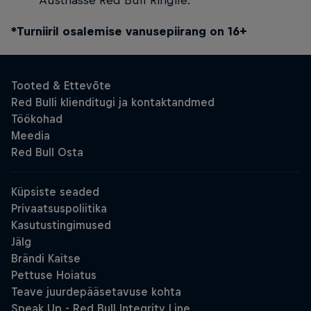
Austriasse Red Bull Ringile.
*Turniiril osalemise vanusepiirang on 16+