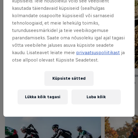
küpsiseid. Teie nõusolekul võib see veebileht
kasutada täiendavaid küpsiseid (sealhulgas
kolmandate osapoolte küpsiseid) või sarnaseid
tehnoloogiaid, et meie lehekülg toimiks,
turunduseesmärkidel ja teie veebikogemuse
parandamiseks. Saate oma nõusoleku igal ajal tagasi
võtta veebilehe jaluses asuva küpsiste seadete
kaudu. Lisateavet leiate meie
privaatsuspoliitikast
ja
otse allpool olevast Küpsiste Seadetest.
Red Bull Tour of Vikings 2021: Vanaisa
Red Bull To
Küpsiste sätted
© Vanaisa
© Vanaisa
Lükka kõik tagasi
Luba kõik