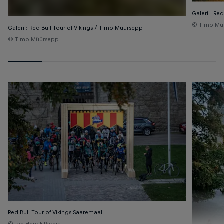
Galerii: Re
© Timo Mü
Galerii: Red Bull Tour of Vikings / Timo Müürsepp
© Timo Müürsepp
Red Bull Tour of Vikings Saaremaal
© Jan Henrik Pärnik