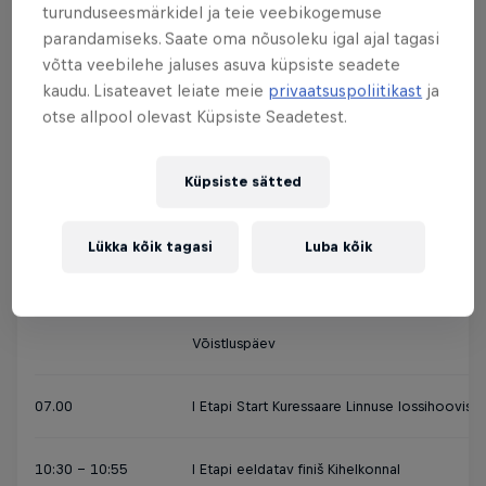
08.09.2023 REEDE
turunduseesmärkidel ja teie veebikogemuse
parandamiseks. Saate oma nõusoleku igal ajal tagasi
17:00 – 20:00
Võistlusmaterjalide väljastamine Meri Spa Hotel
võtta veebilehe jaluses asuva küpsiste seadete
kaudu. Lisateavet leiate meie
privaatsuspoliitikast
ja
otse allpool olevast Küpsiste Seadetest.
20:00-21:30
The Feast of Vikings / Õhtusöök
Küpsiste sätted
21:30-...
Võistlejate koosolek / Infotund
Lükka kõik tagasi
Luba kõik
09.09.2023 LAUPÄEV
Võistluspäev
07.00
I Etapi Start Kuressaare Linnuse lossihoovist
10:30 - 10:55
I Etapi eeldatav finiš Kihelkonnal