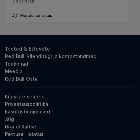
FIXED GEAR
Möödunud üritus