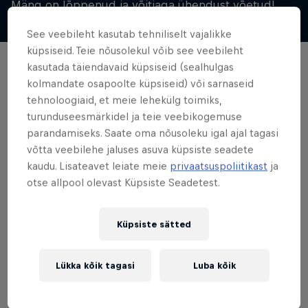
Mäng on lõppenud ja võitjaga ühendust võetud!
See veebileht kasutab tehniliselt vajalikke
küpsiseid. Teie nõusolekul võib see veebileht
kasutada täiendavaid küpsiseid (sealhulgas
kolmandate osapoolte küpsiseid) või sarnaseid
tehnoloogiaid, et meie lehekülg toimiks,
turunduseesmärkidel ja teie veebikogemuse
parandamiseks. Saate oma nõusoleku igal ajal tagasi
Viimased
võtta veebilehe jaluses asuva küpsiste seadete
kaudu. Lisateavet leiate meie
privaatsuspoliitikast
ja
otse allpool olevast Küpsiste Seadetest.
Küpsiste sätted
Lükka kõik tagasi
Luba kõik