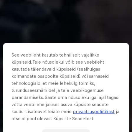
See veebileht kasutab tehniliselt vajalikke
küpsiseid. Teie nõusolekul võib see veebileht
kasutada täiendavaid küpsiseid (sealhulgas
kolmandate osapoolte küpsiseid) või sarnaseid
tehnoloogiaid, et meie lehekülg toimiks,
turunduseesmärkidel ja teie veebikogemuse
parandamiseks. Saate oma nõusoleku igal ajal tagasi
võtta veebilehe jaluses asuva küpsiste seadete
kaudu. Lisateavet leiate meie
privaatsuspoliitikast
ja
otse allpool olevast Küpsiste Seadetest.