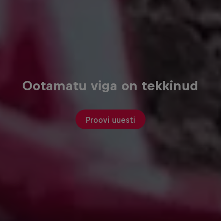
Ootamatu viga on tekkinud
Proovi uuesti