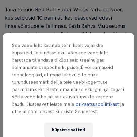
Täna toimus Red Bull Paper Wings Tartu eelvoor,
kus selgusid 10 parimat, kes pääsevad edasi
finaalvõistlusele Tallinnas. Eesti Rahva Muuseumis
toimunud eelvoorust võttis osa 20 lennuhuvilisest
tudengit. Edasi said viis pikima distantsi läbinud ja
See veebileht kasutab tehniliselt vajalikke
viis pikima lennuajaga võistlejat. Järgmine eelvoor
küpsiseid. Teie nõusolekul võib see veebileht
toimub tuleval reedel Tallinnas, kust pääsevad edasi
kasutada täiendavaid küpsiseid (sealhulgas
samuti 10 parimat. Kahe linna eelvoorud selgitavad
kolmandate osapoolte küpsiseid) või sarnaseid
tehnoloogiaid, et meie lehekülg toimiks,
välja kohalikud tšempionid, kes sõidavad
Red Bull
turunduseesmärkidel ja teie veebikogemuse
Paper Wings
ülemaailmsele finaalivõistlusele
parandamiseks. Saate oma nõusoleku igal ajal tagasi
Austrias, Salzburgis Hangar-7s!
võtta veebilehe jaluses asuva küpsiste seadete
kaudu. Lisateavet leiate meie
privaatsuspoliitikast
ja
Pikim distants:
otse allpool olevast Küpsiste Seadetest.
Janar Adler, 37.1m
Küpsiste sätted
Andrei Vassiljev, 25.99m