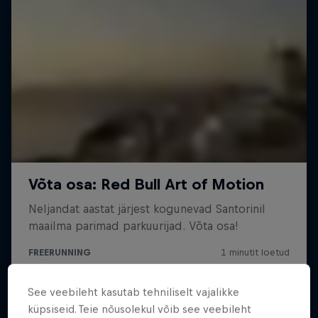
See veebileht kasutab tehniliselt vajalikke
küpsiseid. Teie nõusolekul võib see veebileht