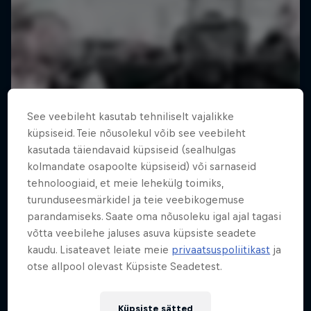
See veebileht kasutab tehniliselt vajalikke
küpsiseid. Teie nõusolekul võib see veebileht
kasutada täiendavaid küpsiseid (sealhulgas
kolmandate osapoolte küpsiseid) või sarnaseid
tehnoloogiaid, et meie lehekülg toimiks,
turunduseesmärkidel ja teie veebikogemuse
parandamiseks. Saate oma nõusoleku igal ajal tagasi
võtta veebilehe jaluses asuva küpsiste seadete
kaudu. Lisateavet leiate meie
privaatsuspoliitikast
ja
otse allpool olevast Küpsiste Seadetest.
Küpsiste sätted