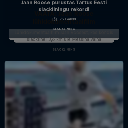
Jaan Roose purustas Tartus Eesti
slackliningu rekordi
VAATA: Jaan Roose
25 Galerii
lühidokumentaalfilm
SLACKLINING
Lühidokumentaalfilm Jaan Roosest, kes kõndis
slacklinel 3,6 km üle Messina väina
SLACKLINING