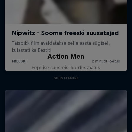
Action Men
Eepilise suusreisi kordusvaatus
SUUSATAMINE