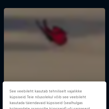
See veebileht kasutab tehniliselt vajalikke
küpsiseid. Teie nõusolekul võib see veebileht
kasutada täiendavaid küpsiseid (sealhulgas
kolmandate osapoolte küpsiseid) või sarnaseid