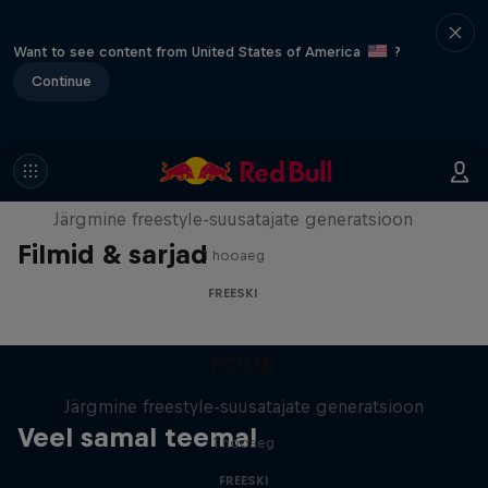
Want to see content from United States of America
?
Continue
FOUR
Järgmine freestyle-suusatajate generatsioon
Filmid & sarjad
1 hooaeg
FREESKI
FOUR
Järgmine freestyle-suusatajate generatsioon
Veel samal teemal
1 hooaeg
FREESKI