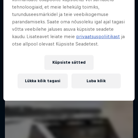
tehnoloogiaid, et meie lehekülg toimiks,
The Collective
turunduseesmärkidel ja teie veebikogemuse
Uus suusafilm Faction Skis'ilt, kus astub üles ka
parandamiseks. Saate oma nõusoleku igal ajal tagasi
Kelly Sildaru
võtta veebilehe jaluses asuva küpsiste seadete
kaudu. Lisateavet leiate meie
privaatsuspoliitikast
ja
SUUSATAMINE
otse allpool olevast Küpsiste Seadetest.
Küpsiste sätted
Lükka kõik tagasi
Luba kõik