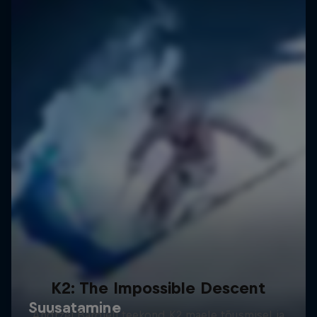
K2: The Impossible Descent
Andrzej Bargieli teekond K2 mäele tõusmisel ja