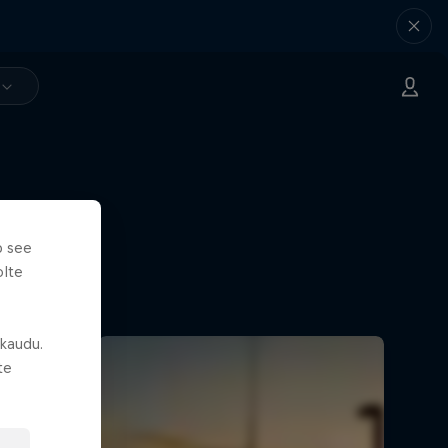
b see
olte
 kaudu.
te