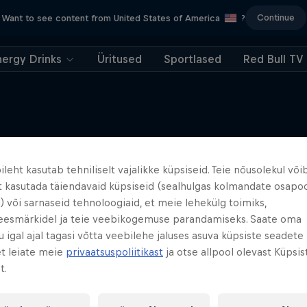
Continue
Want to see content from United States of America
?
nergy Drinks
Üritused
Sportlased
Red Bull TV
leht kasutab tehniliselt vajalikke küpsiseid. Teie nõusolekul või
Veel samal teemal
t kasutada täiendavaid küpsiseid (sealhulgas kolmandate osapo
) või sarnaseid tehnoloogiaid, et meie lehekülg toimiks,
eesmärkidel ja teie veebikogemuse parandamiseks. Saate oma
 igal ajal tagasi võtta veebilehe jaluses asuva küpsiste seadete
et leiate meie
privaatsuspoliitikast
ja otse allpool olevast Küpsis
t.