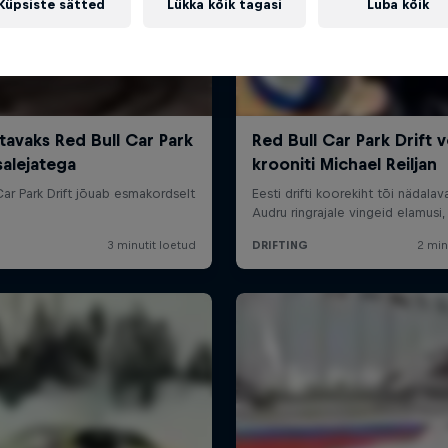
Küpsiste sätted
Lükka kõik tagasi
Luba kõik