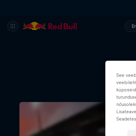
E
See veebi
veebileh
küpsiseid
turundus
nõusoleku
Lisateav
Seadetes