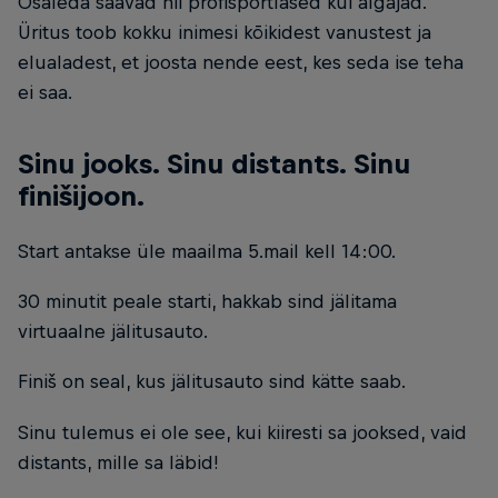
Osaleda saavad nii profisportlased kui algajad.
Üritus toob kokku inimesi kõikidest vanustest ja
elualadest, et joosta nende eest, kes seda ise teha
ei saa.
Sinu jooks. Sinu distants. Sinu
finišijoon.
Start antakse üle maailma 5.mail kell 14:00.
30 minutit peale starti, hakkab sind jälitama
virtuaalne jälitusauto.
Finiš on seal, kus jälitusauto sind kätte saab.
Sinu tulemus ei ole see, kui kiiresti sa jooksed, vaid
distants, mille sa läbid!