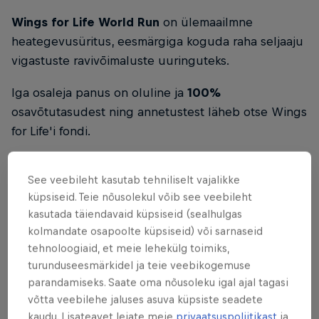
Wings for Life World Run
on ülemaailmne
heategevusüritus, eesmärgiga koguda raha seljaaju
vigastuste ravivõimaluste uuringuteks.
Iga osaleja panus on oluline ja
100%
osavõtutasudest ning annetustest läheb otse Wings
for Life'i fondi.
See veebileht kasutab tehniliselt vajalikke
ORIGINAAL RED BULL
küpsiseid. Teie nõusolekul võib see veebileht
kasutada täiendavaid küpsiseid (sealhulgas
Red Bull Energy Drink
kolmandate osapoolte küpsiseid) või sarnaseid
tehnoloogiaid, et meie lehekülg toimiks,
Lisateave
turunduseesmärkidel ja teie veebikogemuse
parandamiseks. Saate oma nõusoleku igal ajal tagasi
võtta veebilehe jaluses asuva küpsiste seadete
kaudu. Lisateavet leiate meie
privaatsuspoliitikast
ja