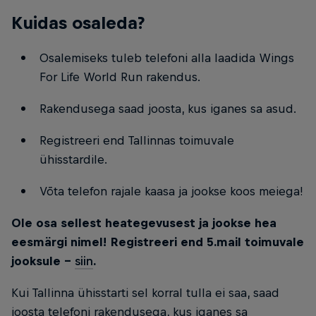
Kuidas osaleda?
Osalemiseks tuleb telefoni alla laadida Wings
For Life World Run rakendus.
Rakendusega saad joosta, kus iganes sa asud.
Registreeri end Tallinnas toimuvale
ühisstardile.
Võta telefon rajale kaasa ja jookse koos meiega!
Ole osa sellest heategevusest ja jookse hea
eesmärgi nimel! Registreeri end 5.mail toimuvale
jooksule -
siin
.
Kui Tallinna ühisstarti sel korral tulla ei saa, saad
joosta telefoni rakendusega, kus iganes sa