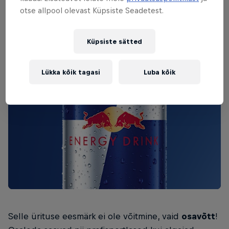
otse allpool olevast Küpsiste Seadetest.
Küpsiste sätted
Lükka kõik tagasi
Luba kõik
Selle ürituse eesmärk ei ole võitmine, vaid
osavõtt
!