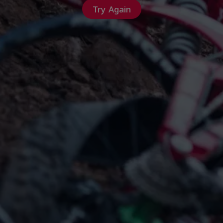
Try Again