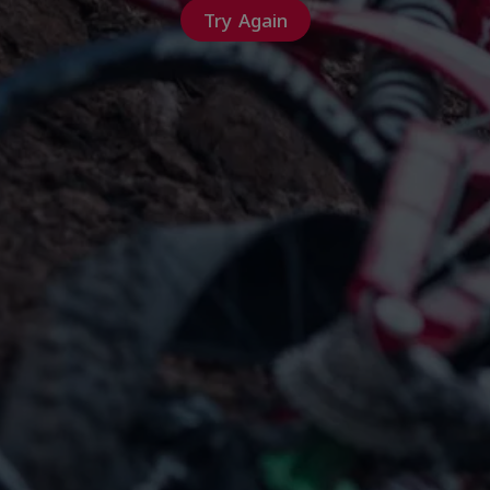
Try Again