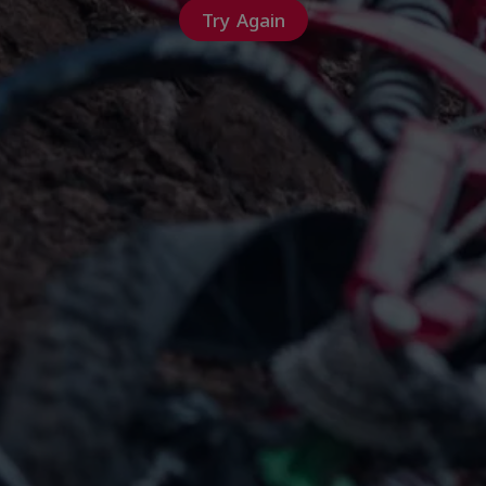
Try Again