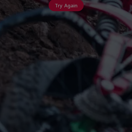
Try Again