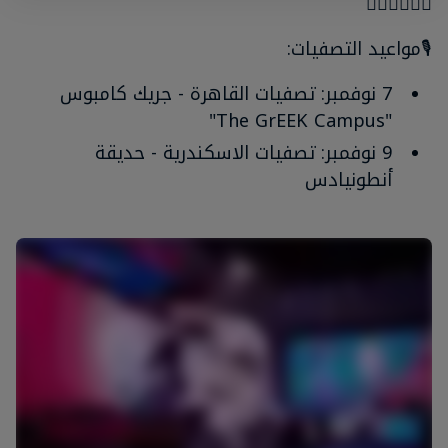
👇🏼👇🏼👇🏼
🎙️مواعيد التصفيات:
7 نوفمبر: تصفيات القاهرة - جريك كامبوس
"The GrEEK Campus"
9 نوفمبر: تصفيات الاسكندرية - حديقة
أنطونيادس