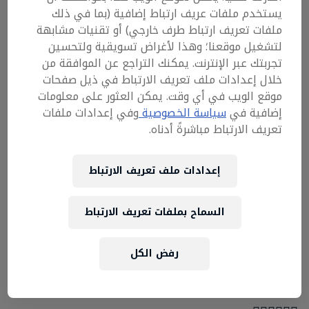
يستخدم ملفات عريف ارتباط إضافية (بما في ذلك
ملفات تعريف ارتباط طرف خارجي) أو تقنيات مشابهة
كتير بيراب... بس مش كله بيفريستايل! 🤫🚨
لتشغيل موقعنا؛ وهذا لأغراض تسويقية ولتحسين
تجربتك عبر الإنترنت. يمكنك التراجع عن الموافقة من
١٦ من أحسن الفريستايلرز فى مصر على حلبة واحدة
خلال إعدادات ملف تعريف الارتباط في ذيل صفحات
يوم ٢٨ نوفمبر فى جريك كامبوس هيدخلوا فى باتلز
موقع الويب في أي وقت. يمكن العثور على معلومات
1 ضد 1 فى ريد بُل مات الكلام.
إضافية في
سياسة الخصوصية
وفي إعدادات ملفات
تعريف الارتباط مباشرةً أدناه.
وبعد منافسة شديدة بينهم، وبعد اختيار الحكام
للمتأهلين، هيفضل حاجة واحدة بس..
إعدادات ملف تعريف الارتباط
انكوا تيجوا ريد بُل مات الكلام، وتشوفوا الباتلز لايف!
السماح بملفات تعريف الارتباط
مين اللى هيكمل للأخر؟
ومين هيورينا يعنى ايه فريستايل بجد؟
رفض الكل
١٦ فريستايلرز ،حكام ،هوست اليوم, دي-چي و🌟انتوا!