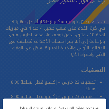
ريد بُل فور 2 سكور قطر
تتحدّاك ريد بُل فور تو سكور لإظهار أفضل مهاراتك
في كرة القدم على ملعب صغير، 4 ضد 4 في مباريات
لمدة 10 دقائق، بدون توقف ولا وجود لحارس مرمى،
بالإضافة إلى أنه يتم احتساب الأهداف مُضاعفة في
الدقائق الأولى والأخيرة للمباراة. سجّل في الوقت
الصّح واشترك الآن!
التصفيات
تصفيات 22 مارس – إكسبو قطر الساعة 8:00
مساءً
تصفيات 23 مارس – إكسبو قطر الساعة 8:00
مساءً
يستخدم موقع الويب هذا ملفات تعريفة الارتباط