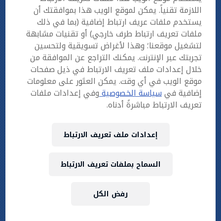
تصفيات 29 مارس – مركز ميدان الرياضي الساعة
اللازمة تقنياً. يمكن لموقع الويب هذا بموافقتك أن
8:00 مساءً
يستخدم ملفات عريف ارتباط إضافية (بما في ذلك
تصفيات 30 مارس – مركز ميدان الرياضي الساعة
ملفات تعريف ارتباط طرف خارجي) أو تقنيات مشابهة
8:00 مساءً
لتشغيل موقعنا؛ وهذا لأغراض تسويقية ولتحسين
تجربتك عبر الإنترنت. يمكنك التراجع عن الموافقة من
خلال إعدادات ملف تعريف الارتباط في ذيل صفحات
النهائي الوطني
موقع الويب في أي وقت. يمكن العثور على معلومات
إضافية في
سياسة الخصوصية
وفي إعدادات ملفات
6 أبريل – نادي الدحيل الرياضي الساعة 8:00 مساءً
تعريف الارتباط مباشرةً أدناه.
جائزة الفائز
إعدادات ملف تعريف الارتباط
الفائزون في ريد بُل فور تو سكور قطر سوف يمثلون
السماح بملفات تعريف الارتباط
دولة قطر في النهائي العالمي لريد بُل فور تو سكور
الذي سيقام في آر بي لايبزيج، ألمانيا.
رفض الكل