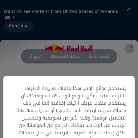
Want to see content from United States of America
?
Continue
لمحة عامة
صيغة التصفيات
الجوائز
سيشارك الفريقان الفائزان من كل دولة في المباراة
يستخدم موقع الويب هذا ملفات تعريفة الارتباط
النهائية في مصر.
اللازمة تقنياً. يمكن لموقع الويب هذا بموافقتك أن
يستخدم ملفات عريف ارتباط إضافية (بما في ذلك
الجائزة: 12,000 دولار أميركي نقداً
ملفات تعريف ارتباط طرف خارجي) أو تقنيات مشابهة
لتشغيل موقعنا؛ وهذا لأغراض تسويقية ولتحسين
تجربتك عبر الإنترنت. يمكنك التراجع عن الموافقة من
أحداث ذات صلة
خلال إعدادات ملف تعريف الارتباط في ذيل صفحات