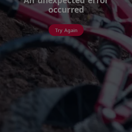
An unexpected error
occurred
Try Again