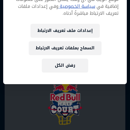
الكرة هي الحياة: فرق ثلاثية
إضافية في
سياسة الخصوصية
وفي إعدادات ملفات
تتنافس أمام الأهرامات
تعريف الارتباط مباشرةً أدناه.
وثائقي عن النهائي العالمي لبطولة ريد بُل هاف
كورت 2022
إعدادات ملف تعريف الارتباط
كرة السلة
السماح بملفات تعريف الارتباط
رفض الكل