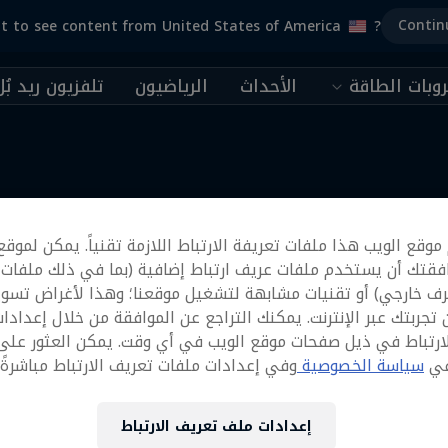
Contin
t to see content from United States of America
?
وبات الطاقة
الأحداث
الرياضيون
تلفزيون ريد بُل
المزيد
وقع الويب هذا ملفات تعريفة الارتباط اللازمة تقنياً. يمكن لموقع
فقتك أن يستخدم ملفات عريف ارتباط إضافية (بما في ذلك ملفات
رف خارجي) أو تقنيات مشابهة لتشغيل موقعنا؛ وهذا لأغراض تسوي
تجربتك عبر الإنترنت. يمكنك التراجع عن الموافقة من خلال إعدادا
ارتباط في ذيل صفحات موقع الويب في أي وقت. يمكن العثور على
في
سياسة الخصوصية
وفي إعدادات ملفات تعريف الارتباط مباشرةً أ
إعدادات ملف تعريف الارتباط