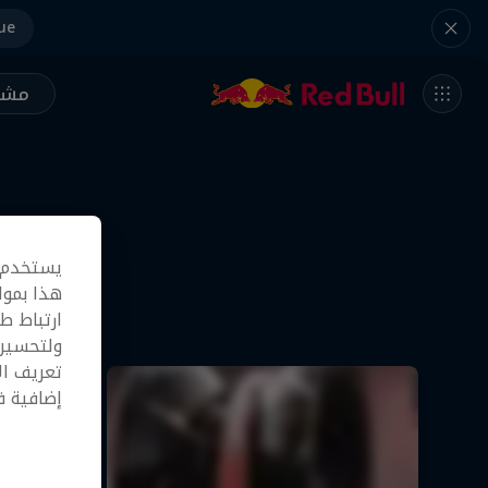
ue
مشر
يستخدم م
هذا بموا
ارتباط ط
ولتحسين 
تعريف ال
إضافية 