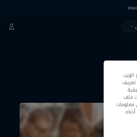
Wan
 الويب
 تعريف
قية
ت ملف
 معلومات
دناه.