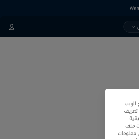
Wan
 الويب
 تعريف
قية
ت ملف
 معلومات