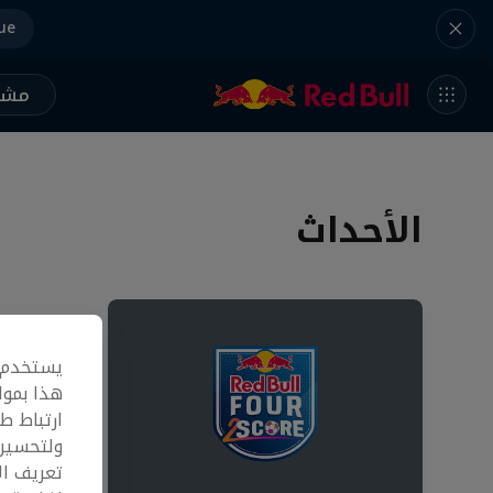
ue
مشر
الأحداث
يستخدم م
هذا بموا
ارتباط ط
ولتحسين 
تعريف ال