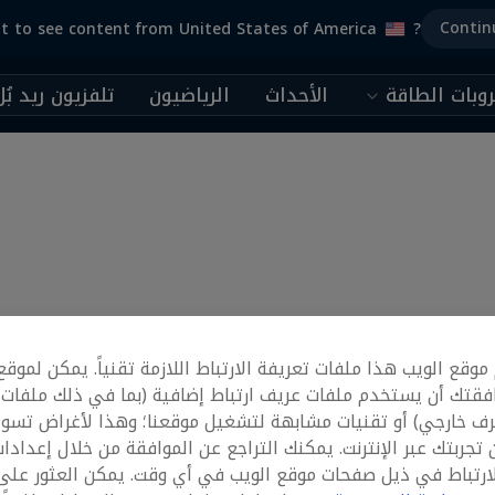
Contin
t to see content from United States of America
?
وبات الطاقة
الأحداث
الرياضيون
تلفزيون ريد بُل
وقع الويب هذا ملفات تعريفة الارتباط اللازمة تقنياً. يمكن لموقع
فقتك أن يستخدم ملفات عريف ارتباط إضافية (بما في ذلك ملفات
رف خارجي) أو تقنيات مشابهة لتشغيل موقعنا؛ وهذا لأغراض تسوي
تجربتك عبر الإنترنت. يمكنك التراجع عن الموافقة من خلال إعدادا
ارتباط في ذيل صفحات موقع الويب في أي وقت. يمكن العثور على