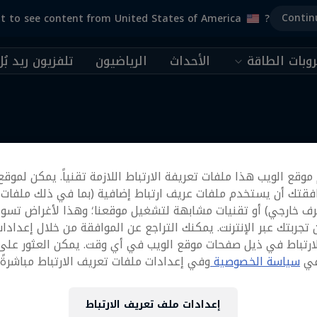
Contin
t to see content from United States of America
?
وبات الطاقة
الأحداث
الرياضيون
تلفزيون ريد بُل
المزيد
وقع الويب هذا ملفات تعريفة الارتباط اللازمة تقنياً. يمكن لموقع
فقتك أن يستخدم ملفات عريف ارتباط إضافية (بما في ذلك ملفات
رف خارجي) أو تقنيات مشابهة لتشغيل موقعنا؛ وهذا لأغراض تسوي
تجربتك عبر الإنترنت. يمكنك التراجع عن الموافقة من خلال إعدادا
ارتباط في ذيل صفحات موقع الويب في أي وقت. يمكن العثور على
في
سياسة الخصوصية
وفي إعدادات ملفات تعريف الارتباط مباشرةً أ
إعدادات ملف تعريف الارتباط