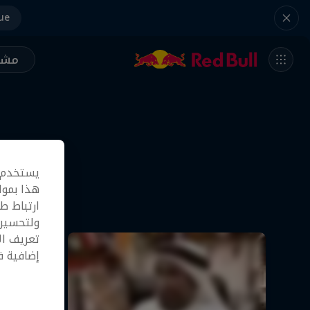
ue
مشر
يستخدم م
هذا بموا
ارتباط ط
ولتحسين 
تعريف ال
إضافية 