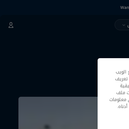
Wan
 الويب
 تعريف
قية
ت ملف
 معلومات
دناه.