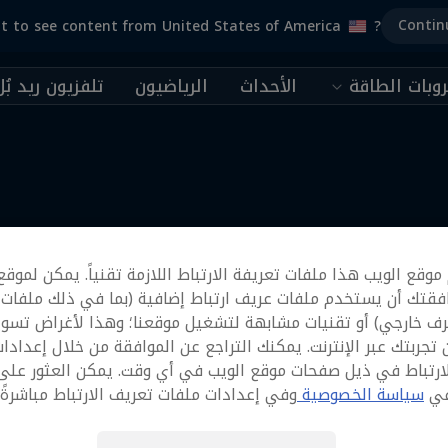
Contin
t to see content from United States of America
?
وبات الطاقة
الأحداث
الرياضيون
تلفزيون ريد بُل
المزيد
وقع الويب هذا ملفات تعريفة الارتباط اللازمة تقنياً. يمكن لموقع
فقتك أن يستخدم ملفات عريف ارتباط إضافية (بما في ذلك ملفات
رف خارجي) أو تقنيات مشابهة لتشغيل موقعنا؛ وهذا لأغراض تسوي
تجربتك عبر الإنترنت. يمكنك التراجع عن الموافقة من خلال إعدادا
ارتباط في ذيل صفحات موقع الويب في أي وقت. يمكن العثور على
في
سياسة الخصوصية
وفي إعدادات ملفات تعريف الارتباط مباشرةً أ