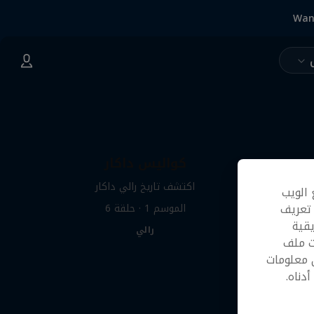
Wan
كواليس داكار
اكتشف تاريخ رالي داكار
 الويب
 تعريف
الموسم ‎1‎ · حلقة ‎6‎
قية
رالي
ت ملف
 معلومات
دناه.