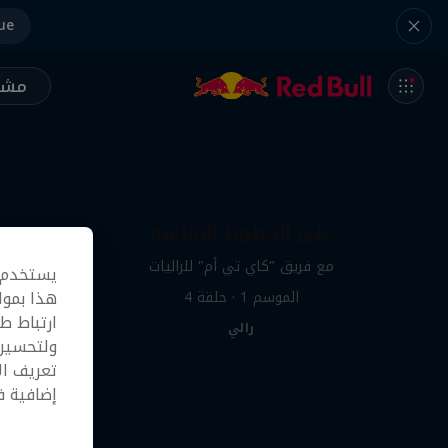
ue
مشر
على الخطوط الأمامية
مع فريق "كاي تي أم" للراليات
يستخدم م
هذا بموا
الموسم ‎1‎ · حلقة ‎4‎
ارتباط ط
رالي
ولتحسين 
تعريف ال
إضافية 