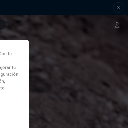
Con tu
jorar tu
iguración
ón,
rte