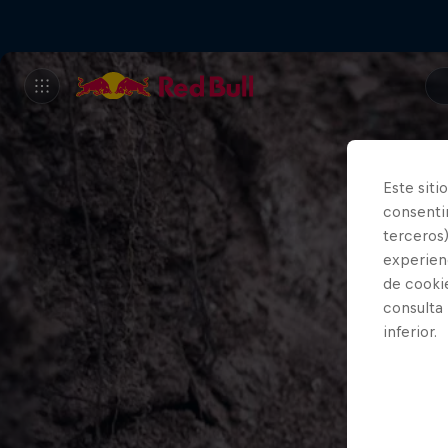
Este siti
consentim
terceros)
experienc
de cooki
consulta
inferior.