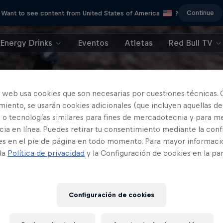
Continue
Want to see content from United States of America
?
Energy Drinks
Eventos
Atletas
Red Bull TV
o web usa cookies que son necesarias por cuestiones técnicas. 
iento, se usarán cookies adicionales (que incluyen aquellas de
 o tecnologías similares para fines de mercadotecnia y para me
ia en línea. Puedes retirar tu consentimiento mediante la conf
es en el pie de página en todo momento. Para mayor informaci
 la
Política de privacidad
y la Configuración de cookies en la pa
Configuración de cookies