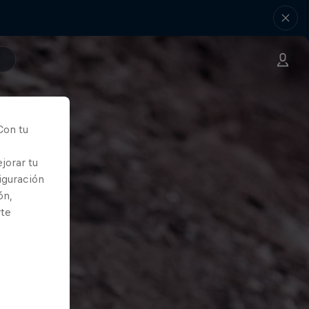
Con tu
jorar tu
iguración
ón,
rte