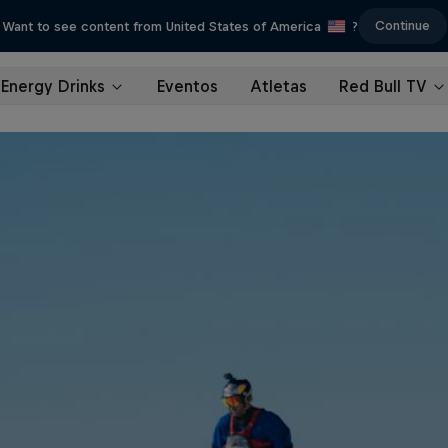
Continue
Want to see content from United States of America
?
Energy Drinks
Eventos
Atletas
Red Bull TV