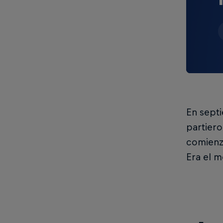
En septi
partier
comienza
Era el m