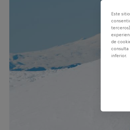
Este siti
consentim
terceros)
experienc
de cooki
consulta
inferior.