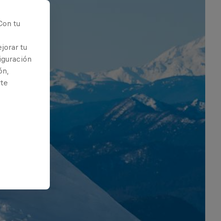
Con tu
jorar tu
iguración
ón,
rte