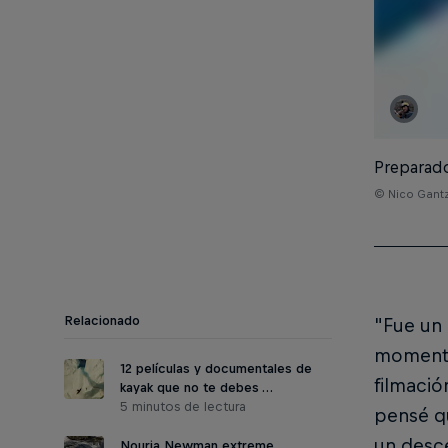
Preparado
© Nico Gantz
Relacionado
"Fue un 
momento 
12 películas y documentales de
filmació
kayak que no te debes …
5 minutos de lectura
pensé qu
un desce
Nouria Newman extreme