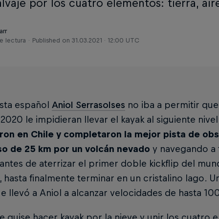
alvaje por los cuatro elementos: tierra, air
arr
e lectura
Published on
31.03.2021 · 12:00 UTC
ista español
Aniol Serrasolses
no iba a permitir que
2020 le impidieran llevar el kayak al siguiente nivel
aron en Chile y completaron la mejor pista de ob
o de 25 km por un volcán nevado
y navegando a 
ntes de aterrizar el primer doble kickflip del mu
 hasta finalmente terminar en un cristalino lago. 
e llevó a Aniol a alcanzar velocidades de hasta 10
 quise hacer kayak por la nieve y unir los cuatro e