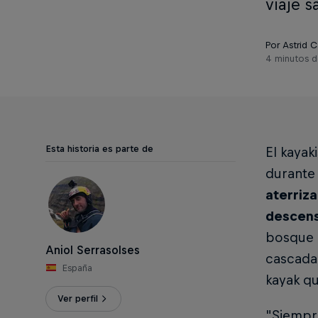
viaje s
Por Astrid C
4 minutos d
Esta historia es parte de
El kayak
durante 
aterriz
descens
bosque a
Aniol Serrasolses
cascada,
España
kayak qu
Ver perfil
"Siempre